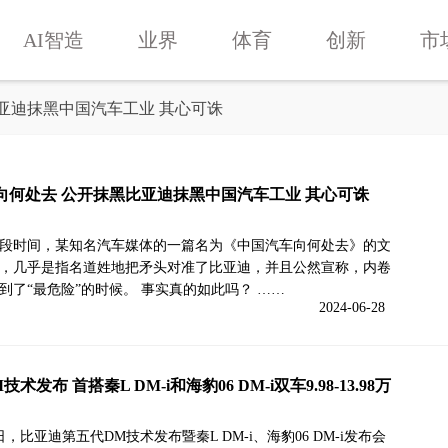
AI智造
业界
体育
创新
市
比亚迪抹黑中国汽车工业 其心可诛
向何处去 公开抹黑比亚迪抹黑中国汽车工业 其心可诛
段时间，某知名汽车媒体的一篇名为《中国汽车向何处去》的文
，几乎是指名道姓地把矛头对准了比亚迪，并且公然宣称，内卷
到了“最危险”的时候。 事实真的如此吗？ ……
2024-06-28
术发布 首搭秦L DM-i和海豹06 DM-i双车9.98-13.98万
8日，比亚迪第五代DM技术发布暨秦L DM-i、海豹06 DM-i发布会