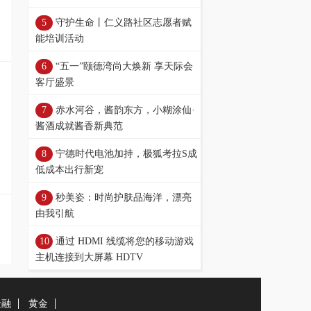
守护生命丨仁义路社区志愿者赋
能培训活动
“五一”颐德湾尚大焕新 享天际会
客厅盛景
赤水河谷，酱韵东方，小糊涂仙·
酱酒成就酱香新典范
宁德时代电池加持，极狐考拉S成
低成本出行新宠
秒美姿：时尚护肤品海洋，漂亮
由我引航
通过 HDMI 线缆将您的移动游戏
主机连接到大屏幕 HDTV
金融
黄金