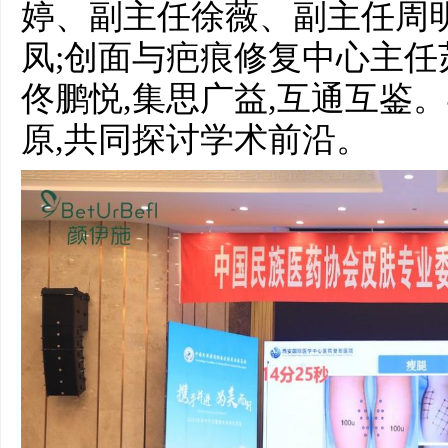
婷、副主任徐薇、副主任周
凤;创面与疤痕修复中心主
佟鹏悦,集思广益,互通互鉴
原,共同探讨学术前沿。