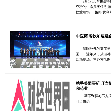
2月17日,呼和
夺秒的生命摆渡任务,
摆渡现场 摄影:黄利
中医药 餐饮加速融
温阳补气的黄芪羊
圆……近年来，从滋补
活动现场。主办方供图
携手美团买药 叮当
和药业
“药不到樟树不齐,
叮当快药