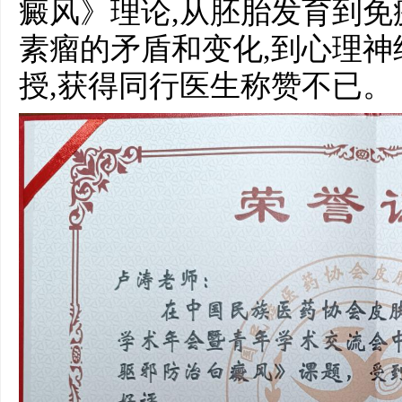
癜风》理论,从胚胎发育到免
素瘤的矛盾和变化,到心理
授,获得同行医生称赞不已。