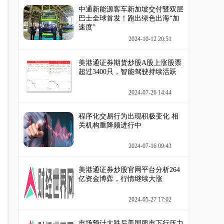
中通新能源客车新加坡交付暨双层
巴士全球首发！跑出绿色出海“加
速度”
2024-10-12 20:51
美港通证券期货炒股A股上涨股票
超过3400只，智能驾驶持续活跃
2024-07-26 14:44
程序化交易行为出现积极变化 相
关机构重降频进行中
2024-07-16 09:43
美港通证券炒股官网平台分析264
亿资金博弈，行情继续大涨
2024-05-27 17:02
市场预计大跌后美国股市下行压力