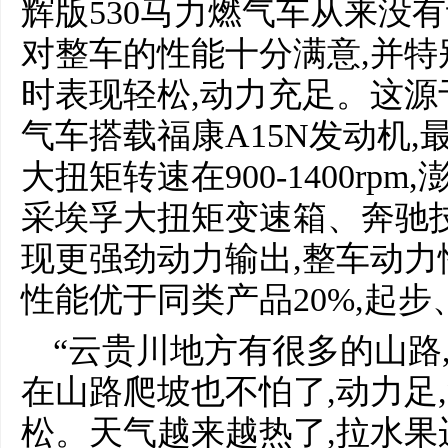
辉版530马力燃气车从来没
对整车的性能十分满意,并
时表现轻松,动力充足。这源
气车搭载福康A15N发动机,最
大扭矩转速在900-1400rp
采埃孚大扭矩变速箱、奔驰
现更强劲动力输出,整车动力性
性能优于同类产品20%,起
“云贵川地方有很多的山路
在山路爬坡也不怕了,动力足
松。天气越来越热了,拉水