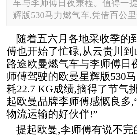
车与李师傅日夜兼程。值得一提
辉版530马力燃气车,凭借百公里气
随着五六月各地采收季的到
傅也开始了忙碌,从云贵川到山
路途欧曼燃气车与李师傅日
师傅驾驶的欧曼星辉版530
耗22.7 KG成绩,摘得了
起欧曼品牌李师傅感慨良多,
物流运输的好伙伴!”
提起欧曼,李师傅有说不完