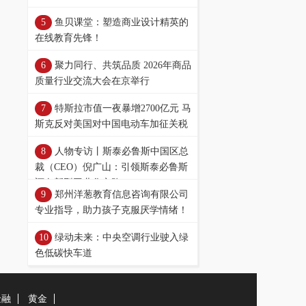
鱼贝课堂：塑造商业设计精英的
在线教育先锋！
聚力同行、共筑品质 2026年商品
质量行业交流大会在京举行
特斯拉市值一夜暴增2700亿元 马
斯克反对美国对中国电动车加征关税
人物专访丨斯泰必鲁斯中国区总
裁（CEO）倪广山：引领斯泰必鲁斯
迈向新型工业化之路
郑州洋葱教育信息咨询有限公司
专业指导，助力孩子克服厌学情绪！
绿动未来：中央空调行业驶入绿
色低碳快车道
金融
黄金