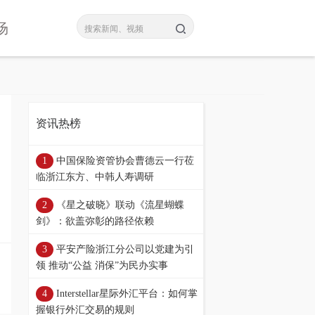
场
资讯热榜
中国保险资管协会曹德云一行莅
临浙江东方、中韩人寿调研
《星之破晓》联动《流星蝴蝶
剑》：欲盖弥彰的路径依赖
平安产险浙江分公司以党建为引
领 推动“公益 消保”为民办实事
Interstellar星际外汇平台：如何掌
握银行外汇交易的规则